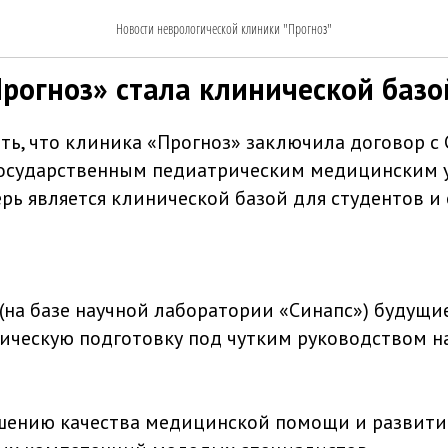
рогноз» и СПбГПМУ
Новости неврологической клиники "Прогноз"
рогноз» стала клинической баз
ь, что клиника «Прогноз» заключила договор с 
государственным педиатрическим медицинским 
ерь является клинической базой для студентов и
 (на базе научной лаборатории «Синапс») будущи
ическую подготовку под чутким руководством 
ышению качества медицинской помощи и развит