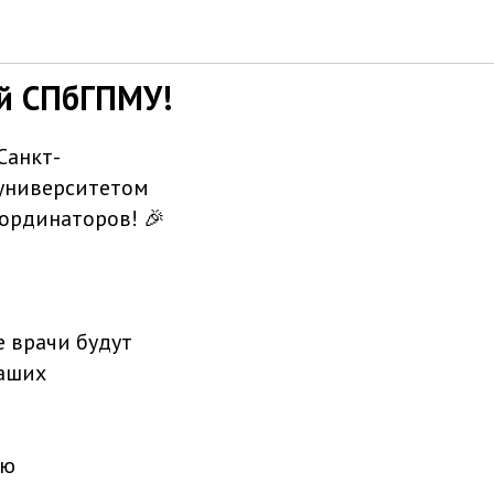
ой СПбГПМУ!
Санкт-
университетом
 ординаторов! 🎉
е врачи будут
наших
ию